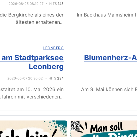
2026-06-25 08:19:27
HITS
148
ie Bergkirche als eines der
Im Backhaus Malmsheim f
ältesten erhaltenen
...
LEONBERG
e am Stadtparksee
Blumenherz-Ak
Leonberg
2026-05-07 20:30:02
HITS
234
staltet am 10. Mai 2026 ein
Am 9. Mai können sich B
fahren mit verschiedenen
...