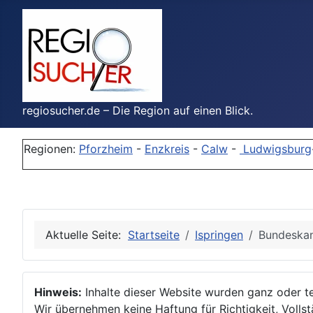
regiosucher.de – Die Region auf einen Blick.
Regionen:
Pforzheim
-
Enzkreis
-
Calw
-
Ludwigsburg
Aktuelle Seite:
Startseite
Ispringen
Bundeskan
Hinweis:
Inhalte dieser Website wurden ganz oder tei
Wir übernehmen keine Haftung für Richtigkeit, Vollstä