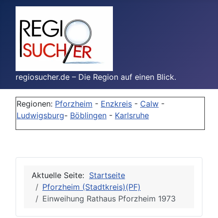
regiosucher.de – Die Region auf einen Blick.
Regionen:
Pforzheim
-
Enzkreis
-
Calw
-
Ludwigsburg
-
Böblingen
-
Karlsruhe
Aktuelle Seite:
Startseite
Pforzheim (Stadtkreis)(PF)
Einweihung Rathaus Pforzheim 1973