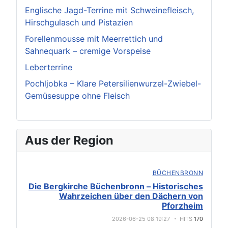
Englische Jagd-Terrine mit Schweinefleisch,
Hirschgulasch und Pistazien
Forellenmousse mit Meerrettich und
Sahnequark – cremige Vorspeise
Leberterrine
Pochljobka – Klare Petersilienwurzel-Zwiebel-
Gemüsesuppe ohne Fleisch
Aus der Region
BÜCHENBRONN
Die Bergkirche Büchenbronn – Historisches
Wahrzeichen über den Dächern von
Pforzheim
2026-06-25 08:19:27
HITS
170