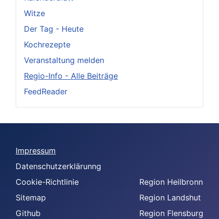
Witze
Der Tag - Heute
Kochrezepte
Veranstaltung melden
Regio-Info - Alle Beiträge
FeedReader
Impressum
Datenschutzerklärunng
Cookie-Richtlinie
Region Heilbronn
Sitemap
Region Landshut
Github
Region Flensburg