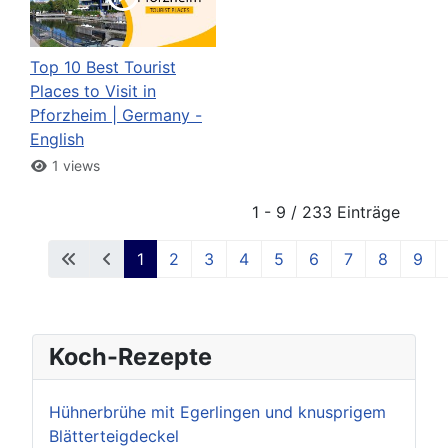
Top 10 Best Tourist
Places to Visit in
Pforzheim | Germany -
English
1 views
1 - 9 / 233 Einträge
1
2
3
4
5
6
7
8
9
Koch-Rezepte
Hühnerbrühe mit Egerlingen und knusprigem
Blätterteigdeckel