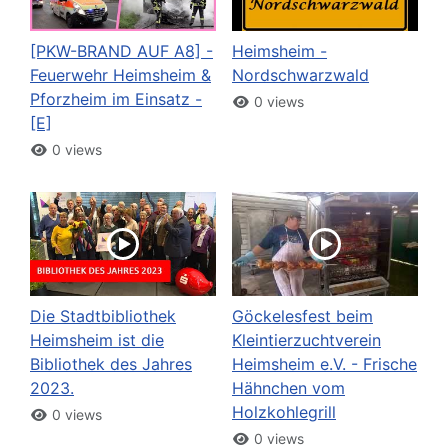
[PKW-BRAND AUF A8] -
Heimsheim -
Feuerwehr Heimsheim &
Nordschwarzwald
Pforzheim im Einsatz -
0 views
[E]
0 views
Die Stadtbibliothek
Göckelesfest beim
Heimsheim ist die
Kleintierzuchtverein
Bibliothek des Jahres
Heimsheim e.V. - Frische
2023.
Hähnchen vom
Holzkohlegrill
0 views
0 views