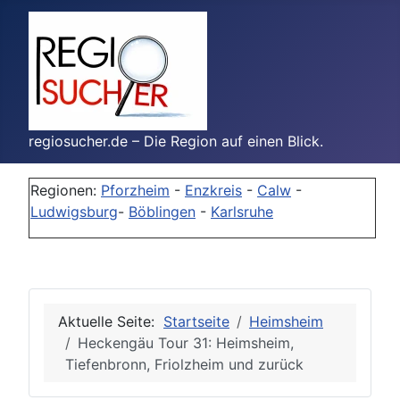
regiosucher.de – Die Region auf einen Blick.
Regionen:
Pforzheim
-
Enzkreis
-
Calw
-
Ludwigsburg
-
Böblingen
-
Karlsruhe
Aktuelle Seite:
Startseite
Heimsheim
Heckengäu Tour 31: Heimsheim,
Tiefenbronn, Friolzheim und zurück