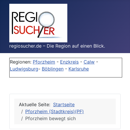
regiosucher.de – Die Region auf einen Blick.
Regionen:
Pforzheim
-
Enzkreis
-
Calw
-
Ludwigsburg
-
Böblingen
-
Karlsruhe
Aktuelle Seite:
Startseite
Pforzheim (Stadtkreis)(PF)
Pforzheim bewegt sich