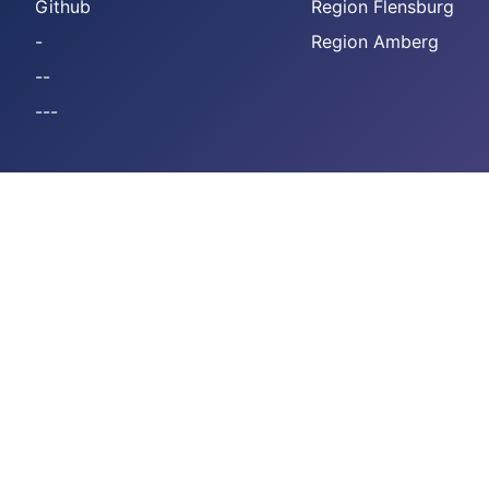
Github
Region Flensburg
-
Region Amberg
--
---