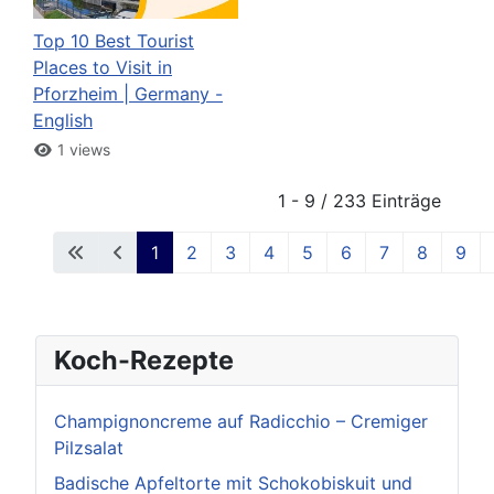
Top 10 Best Tourist
Places to Visit in
Pforzheim | Germany -
English
1 views
1 - 9 / 233 Einträge
1
2
3
4
5
6
7
8
9
Koch-Rezepte
Champignoncreme auf Radicchio – Cremiger
Pilzsalat
Badische Apfeltorte mit Schokobiskuit und