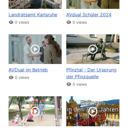
Landratsamt Karlsruhe
AVdual Schüler 2024
0 views
0 views
AVDual im Betrieb
Pfinztal - Der Ursprung
der Pfinzquelle
0 views
0 views