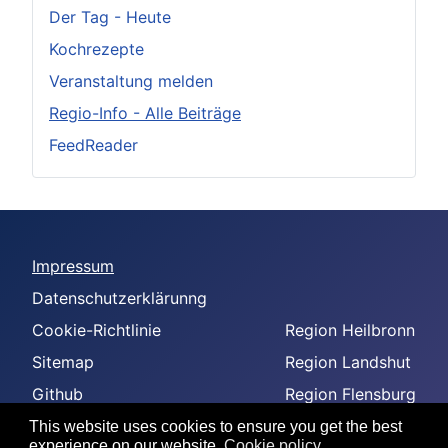
Der Tag - Heute
Kochrezepte
Veranstaltung melden
Regio-Info - Alle Beiträge
FeedReader
Impressum
Datenschutzerklärunng
Cookie-Richtlinie
Region Heilbronn
Sitemap
Region Landshut
Github
Region Flensburg
-
Region Amberg
This website uses cookies to ensure you get the best
experience on our website.
Cookie policy