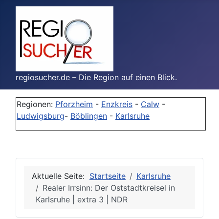
regiosucher.de – Die Region auf einen Blick.
Regionen:
Pforzheim
-
Enzkreis
-
Calw
-
Ludwigsburg
-
Böblingen
-
Karlsruhe
Aktuelle Seite:
Startseite
Karlsruhe
Realer Irrsinn: Der Oststadtkreisel in
Karlsruhe | extra 3 | NDR