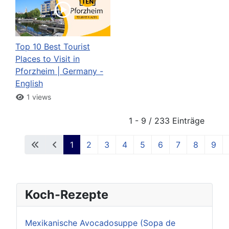
Top 10 Best Tourist
Places to Visit in
Pforzheim | Germany -
English
1 views
1 - 9 / 233 Einträge
1
2
3
4
5
6
7
8
9
Koch-Rezepte
Mexikanische Avocadosuppe (Sopa de