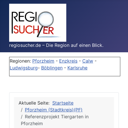
regiosucher.de – Die Region auf einen Blick.
Regionen:
Pforzheim
-
Enzkreis
-
Calw
-
Ludwigsburg
-
Böblingen
-
Karlsruhe
Aktuelle Seite:
Startseite
Pforzheim (Stadtkreis)(PF)
Referenzprojekt Tiergarten in
Pforzheim