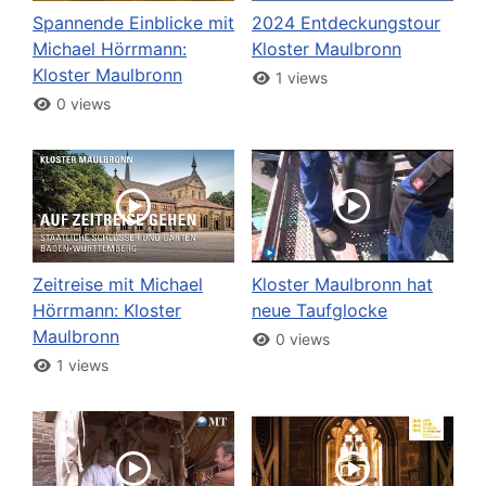
Spannende Einblicke mit
2024 Entdeckungstour
Michael Hörrmann:
Kloster Maulbronn
Kloster Maulbronn
1 views
0 views
Zeitreise mit Michael
Kloster Maulbronn hat
Hörrmann: Kloster
neue Taufglocke
Maulbronn
0 views
1 views