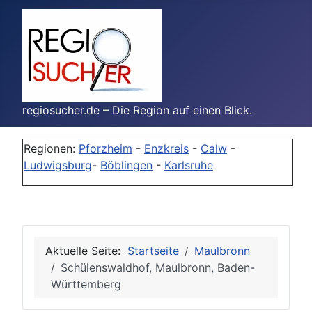
regiosucher.de – Die Region auf einen Blick.
Regionen:
Pforzheim
-
Enzkreis
-
Calw
-
Ludwigsburg
-
Böblingen
-
Karlsruhe
Aktuelle Seite:
Startseite
Maulbronn
Schülenswaldhof, Maulbronn, Baden-
Württemberg