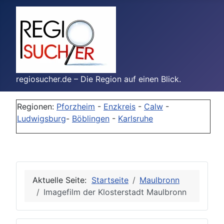
regiosucher.de – Die Region auf einen Blick.
Regionen:
Pforzheim
-
Enzkreis
-
Calw
-
Ludwigsburg
-
Böblingen
-
Karlsruhe
Aktuelle Seite:
Startseite
Maulbronn
Imagefilm der Klosterstadt Maulbronn