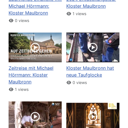
Michael Hörrmann:
Kloster Maulbronn
Kloster Maulbronn
1 views
0 views
Zeitreise mit Michael
Kloster Maulbronn hat
Hörrmann: Kloster
neue Taufglocke
Maulbronn
0 views
1 views