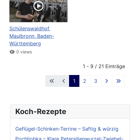
Schülenswaldhof,
Maulbronn, Baden-
Württemberg
0 views
1 - 9 / 21 Einträge
1
2
3
Koch-Rezepte
Geflügel-Schinken-Terrine – Saftig & würzig
Pochljobka – Klare Petersilienwurzel-Zwiebel-