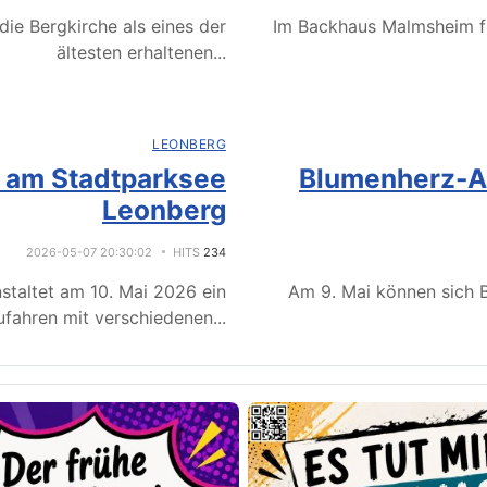
ie Bergkirche als eines der
Im Backhaus Malmsheim f
ältesten erhaltenen
...
LEONBERG
e am Stadtparksee
Blumenherz-Ak
Leonberg
2026-05-07 20:30:02
HITS
234
staltet am 10. Mai 2026 ein
Am 9. Mai können sich B
fahren mit verschiedenen
...