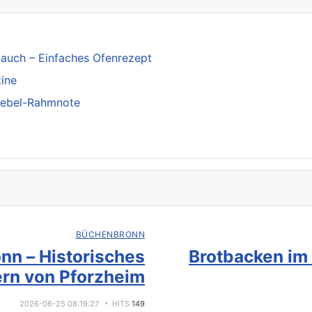
lauch – Einfaches Ofenrezept
tine
iebel-Rahmnote
BÜCHENBRONN
nn – Historisches
Brotbacken im
rn von Pforzheim
2026-06-25 08:19:27
HITS
149