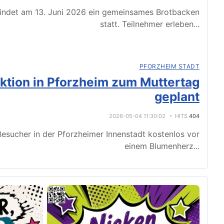
indet am 13. Juni 2026 ein gemeinsames Brotbacken
statt. Teilnehmer erleben
...
PFORZHEIM STADT
tion in Pforzheim zum Muttertag
geplant
2026-05-04 11:30:02
HITS
404
esucher in der Pforzheimer Innenstadt kostenlos vor
einem Blumenherz
...