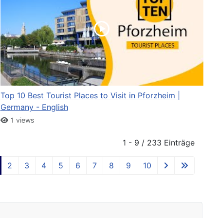
Top 10 Best Tourist Places to Visit in Pforzheim |
Germany - English
1 views
1 - 9 / 233 Einträge
2
3
4
5
6
7
8
9
10