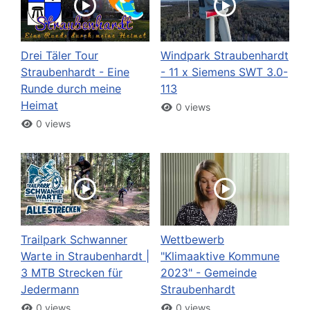
Drei Täler Tour
Windpark Straubenhardt
Straubenhardt - Eine
- 11 x Siemens SWT 3.0-
Runde durch meine
113
Heimat
0 views
0 views
Trailpark Schwanner
Wettbewerb
Warte in Straubenhardt |
"Klimaaktive Kommune
3 MTB Strecken für
2023" - Gemeinde
Jedermann
Straubenhardt
0 views
0 views