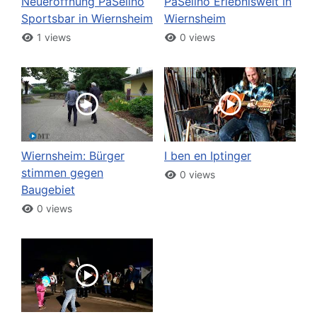
Neueröffnung PaSelino
PaSelino Erlebniswelt in
Sportsbar in Wiernsheim
Wiernsheim
1 views
0 views
Wiernsheim: Bürger
I ben en Iptinger
stimmen gegen
0 views
Baugebiet
0 views