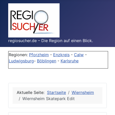
regiosucher.de – Die Region auf einen Blick.
Regionen:
Pforzheim
-
Enzkreis
-
Calw
-
Ludwigsburg
-
Böblingen
-
Karlsruhe
Aktuelle Seite:
Startseite
Wiernsheim
Wiernsheim Skatepark Edit