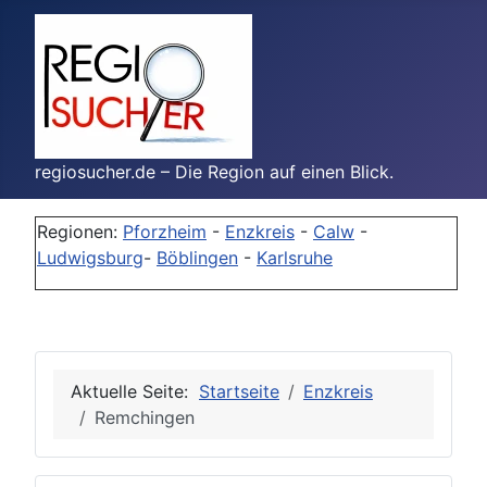
regiosucher.de – Die Region auf einen Blick.
Regionen:
Pforzheim
-
Enzkreis
-
Calw
-
Ludwigsburg
-
Böblingen
-
Karlsruhe
Aktuelle Seite:
Startseite
Enzkreis
Remchingen