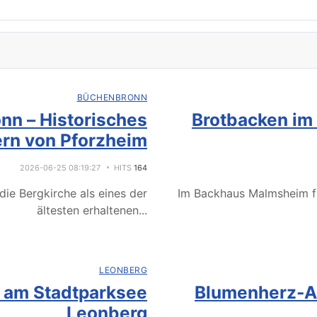
BÜCHENBRONN
nn – Historisches
Brotbacken im
rn von Pforzheim
2026-06-25 08:19:27
HITS
164
ie Bergkirche als eines der
Im Backhaus Malmsheim f
ältesten erhaltenen
...
LEONBERG
e am Stadtparksee
Blumenherz-Ak
Leonberg