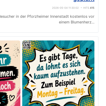
2026-05-04 11:30:02
HITS
415
esucher in der Pforzheimer Innenstadt kostenlos vor
einem Blumenherz
...