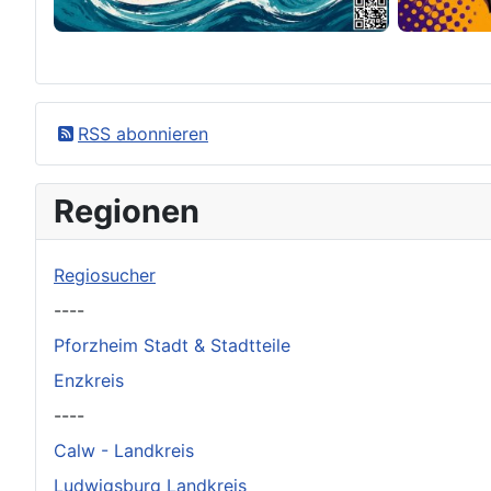
×
Original herunterladen
RSS abonnieren
Regionen
Regiosucher
----
Pforzheim Stadt & Stadtteile
Enzkreis
----
Calw - Landkreis
Ludwigsburg Landkreis