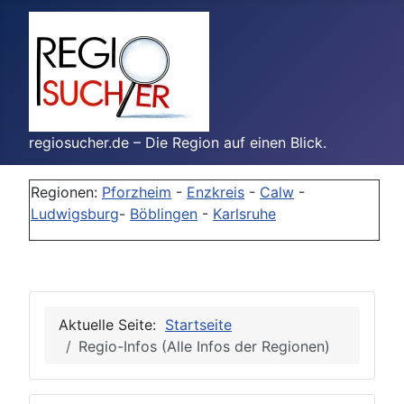
regiosucher.de – Die Region auf einen Blick.
Regionen:
Pforzheim
-
Enzkreis
-
Calw
-
Ludwigsburg
-
Böblingen
-
Karlsruhe
Aktuelle Seite:
Startseite
Regio-Infos (Alle Infos der Regionen)