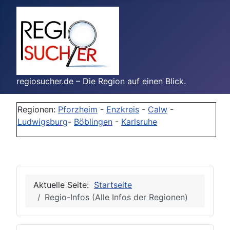
regiosucher.de – Die Region auf einen Blick.
Regionen:
Pforzheim
-
Enzkreis
-
Calw
-
Ludwigsburg
-
Böblingen
-
Karlsruhe
Aktuelle Seite:
Startseite
Regio-Infos (Alle Infos der Regionen)