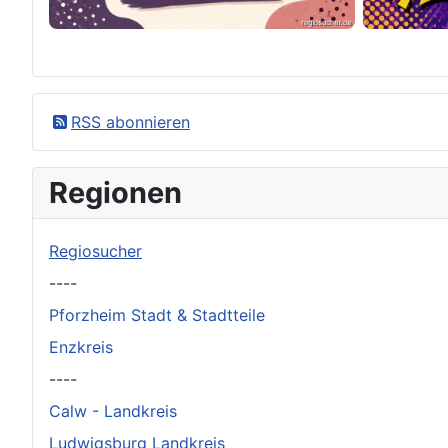
×
Original herunterladen
RSS abonnieren
Regionen
Regiosucher
----
Pforzheim Stadt & Stadtteile
Enzkreis
----
Calw - Landkreis
Ludwigsburg Landkreis