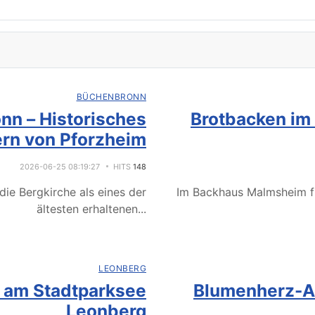
BÜCHENBRONN
nn – Historisches
Brotbacken im
rn von Pforzheim
2026-06-25 08:19:27
HITS
148
ie Bergkirche als eines der
Im Backhaus Malmsheim f
ältesten erhaltenen
...
LEONBERG
e am Stadtparksee
Blumenherz-Ak
Leonberg