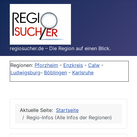
regiosucher.de – Die Region auf einen Blick.
Regionen:
Pforzheim
-
Enzkreis
-
Calw
-
Ludwigsburg
-
Böblingen
-
Karlsruhe
Aktuelle Seite:
Startseite
Regio-Infos (Alle Infos der Regionen)