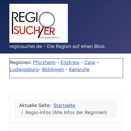
regiosucher.de – Die Region auf einen Blick.
Regionen:
Pforzheim
-
Enzkreis
-
Calw
-
Ludwigsburg
-
Böblingen
-
Karlsruhe
Aktuelle Seite:
Startseite
Regio-Infos (Alle Infos der Regionen)