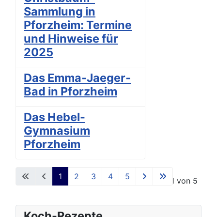
Sammlung in
Pforzheim: Termine
und Hinweise für
2025
Das Emma-Jaeger-
Bad in Pforzheim
Das Hebel-
Gymnasium
Pforzheim
1
2
3
4
5
Seite 1 von 5
Koch-Rezepte