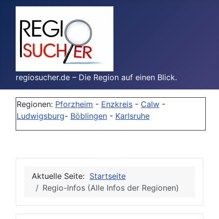
regiosucher.de – Die Region auf einen Blick.
Regionen:
Pforzheim
-
Enzkreis
-
Calw
-
Ludwigsburg
-
Böblingen
-
Karlsruhe
Aktuelle Seite:
Startseite
Regio-Infos (Alle Infos der Regionen)