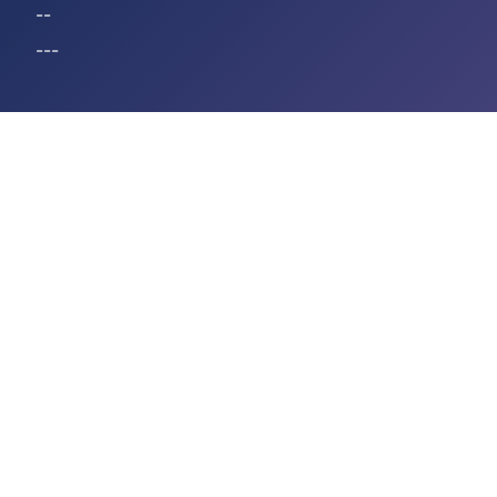
--
---