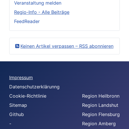
Veranstaltung melden
Regio-Info - Alle Beiträge
FeedReader
Keinen Artikel verpassen – RSS abonnieren
Impressum
Datenschutzerklärunng
Cookie-Richtlinie
Region Heilbronn
Sitemap
Region Landshut
Github
Region Flensburg
-
Region Amberg