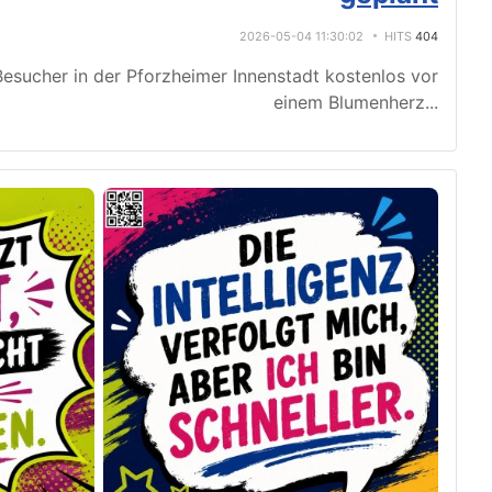
2026-05-04 11:30:02
HITS
404
esucher in der Pforzheimer Innenstadt kostenlos vor
einem Blumenherz
...