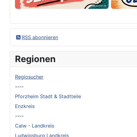
×
Original herunterladen
RSS abonnieren
Regionen
Regiosucher
----
Pforzheim Stadt & Stadtteile
Enzkreis
----
Calw - Landkreis
Ludwigsburg Landkreis