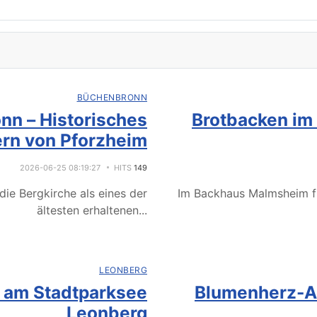
BÜCHENBRONN
nn – Historisches
Brotbacken im
rn von Pforzheim
2026-06-25 08:19:27
HITS
149
ie Bergkirche als eines der
Im Backhaus Malmsheim f
ältesten erhaltenen
...
LEONBERG
e am Stadtparksee
Blumenherz-Ak
Leonberg