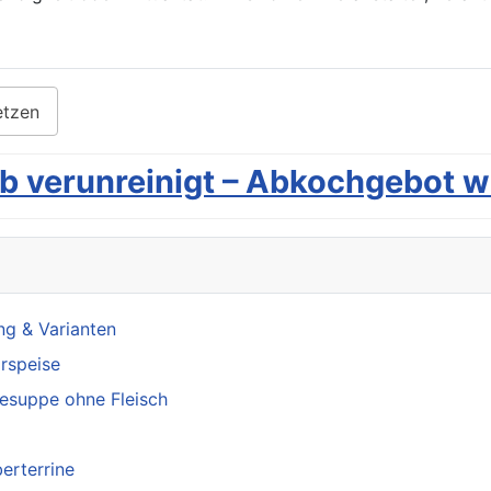
etzen
b verunreinigt – Abkochgebot we
ng & Varianten
orspeise
sesuppe ohne Fleisch
erterrine