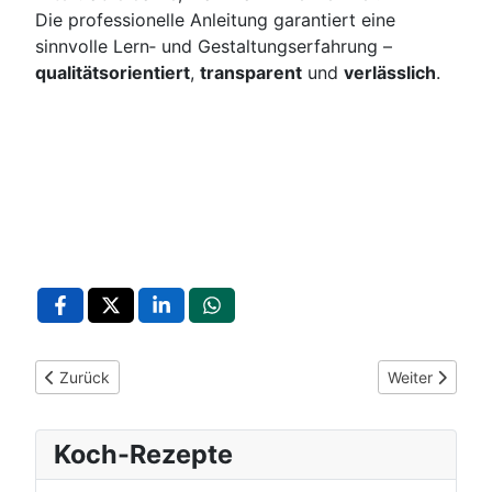
Die professionelle Anleitung garantiert eine
sinnvolle Lern‑ und Gestaltungserfahrung –
qualitätsorientiert
,
transparent
und
verlässlich
.
Vorheriger Beitrag: Musikverein Dürrn: Instrumentenkarussell 
Nächster Beitr
Zurück
Weiter
Koch-Rezepte