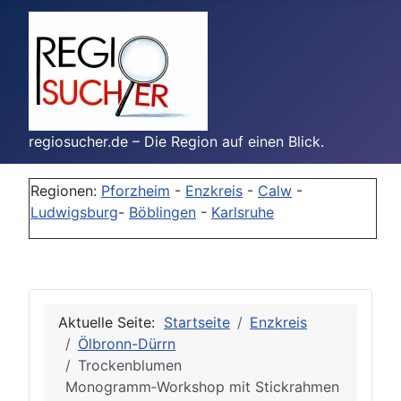
regiosucher.de – Die Region auf einen Blick.
Regionen:
Pforzheim
-
Enzkreis
-
Calw
-
Ludwigsburg
-
Böblingen
-
Karlsruhe
Aktuelle Seite:
Startseite
Enzkreis
Ölbronn-Dürrn
Trockenblumen
Monogramm‑Workshop mit Stickrahmen