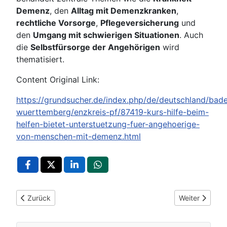
Demenz
, den
Alltag mit Demenzkranken
,
rechtliche Vorsorge
,
Pflegeversicherung
und
den
Umgang mit schwierigen Situationen
. Auch
die
Selbstfürsorge der Angehörigen
wird
thematisiert.
Content Original Link:
https://grundsucher.de/index.php/de/deutschland/bad
wuerttemberg/enzkreis-pf/87419-kurs-hilfe-beim-
helfen-bietet-unterstuetzung-fuer-angehoerige-
von-menschen-mit-demenz.html
Vorheriger Beitrag: Stallbaulehrfahrt für Rinder- und Milchviehh
Nächster Beit
Zurück
Weiter