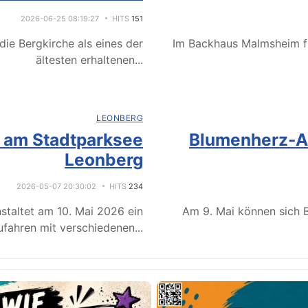
2026-06-25 08:19:27
HITS
151
ie Bergkirche als eines der
Im Backhaus Malmsheim f
ältesten erhaltenen
...
LEONBERG
e am Stadtparksee
Blumenherz-Ak
Leonberg
2026-05-07 20:30:02
HITS
234
staltet am 10. Mai 2026 ein
Am 9. Mai können sich B
fahren mit verschiedenen
...