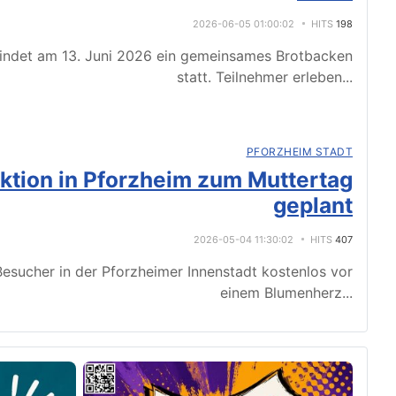
2026-06-05 01:00:02
HITS
198
indet am 13. Juni 2026 ein gemeinsames Brotbacken
statt. Teilnehmer erleben
...
PFORZHEIM STADT
tion in Pforzheim zum Muttertag
geplant
2026-05-04 11:30:02
HITS
407
esucher in der Pforzheimer Innenstadt kostenlos vor
einem Blumenherz
...