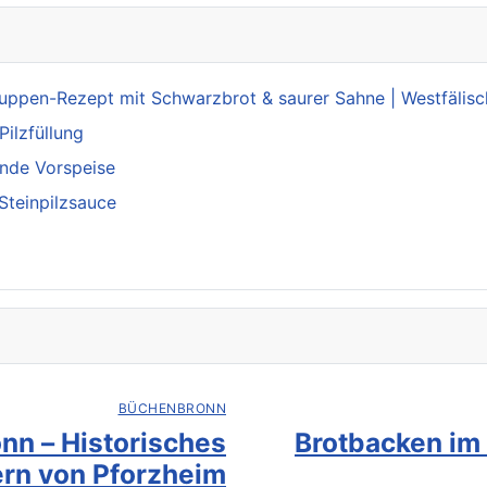
suppen-Rezept mit Schwarzbrot & saurer Sahne | Westfälis
Pilzfüllung
ende Vorspeise
 Steinpilzsauce
BÜCHENBRONN
nn – Historisches
Brotbacken im
rn von Pforzheim