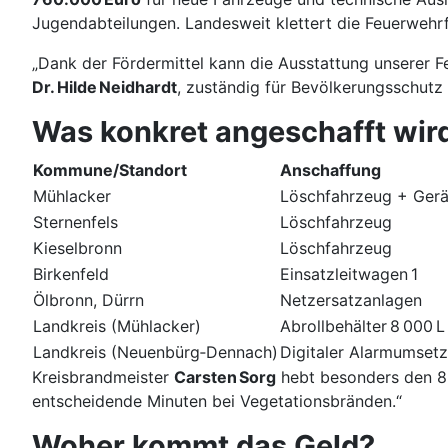
Jugendabteilungen. Landesweit klettert die Feuerwe
„Dank der Fördermittel kann die Ausstattung unserer 
Dr. Hilde Neidhardt
, zuständig für Bevölkerungsschutz 
Was konkret angeschafft wir
Kommune/Standort
Anschaffung
Mühlacker
Löschfahrzeug + Ger
Sternenfels
Löschfahrzeug
Kieselbronn
Löschfahrzeug
Birkenfeld
Einsatzleitwagen 1
Ölbronn, Dürrn
Netzersatzanlagen
Landkreis (Mühlacker)
Abrollbehälter 8 000 
Landkreis (Neuenbürg‑Dennach)
Digitaler Alarmumsetz
Kreisbrandmeister
Carsten Sorg
hebt besonders den 8 
entscheidende Minuten bei Vegetationsbränden.“
Woher kommt das Geld?