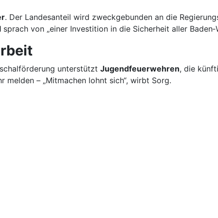
er
. Der Landesanteil wird zweckgebunden an die Regierungs
l
sprach von „einer Investition in die Sicherheit aller Bad
rbeit
schalförderung unterstützt
Jugendfeuerwehren
, die künf
hr melden – „Mitmachen lohnt sich“, wirbt Sorg.
llt jetzt schon ab 5 Uhr 30 Uhr morgens