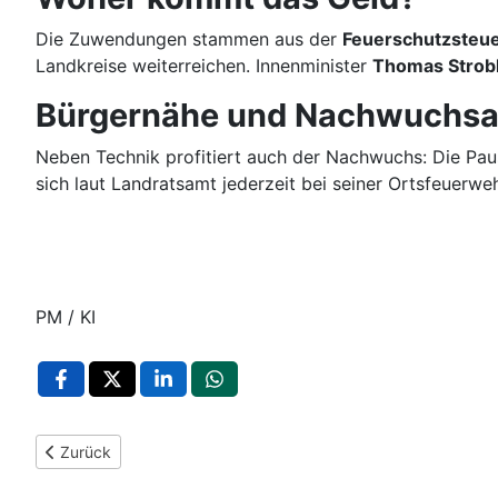
Die Zuwendungen stammen aus der
Feuerschutzsteu
Landkreise weiterreichen. Innenminister
Thomas Strob
Bürgernähe und Nachwuchsa
Neben Technik profitiert auch der Nachwuchs: Die Pau
sich laut Landratsamt jederzeit bei seiner Ortsfeuerwe
PM / KI
Vorheriger Beitrag: Hitze‑Maßnahme: Müllabfuhr im Enzkreis ro
Zurück