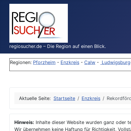
regiosucher.de – Die Region auf einen Blick.
Regionen:
Pforzheim
-
Enzkreis
-
Calw
-
Ludwigsburg
Aktuelle Seite:
Startseite
Enzkreis
Rekordförd
Hinweis:
Inhalte dieser Website wurden ganz oder tei
Wir übernehmen keine Haftung für Richtigkeit, Vollstä