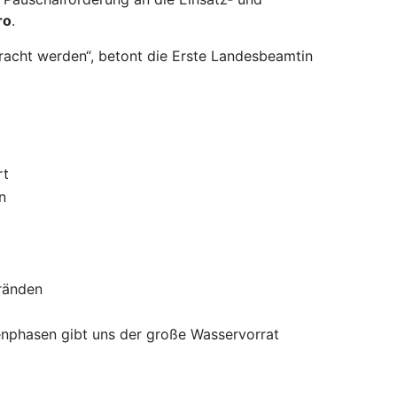
ro
.
racht werden“, betont die Erste Landesbeamtin
rt
n
ränden
enphasen gibt uns der große Wasservorrat