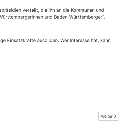
präsidien verteilt, die ihn an die Kommunen und
en‑Württembergerinnen und Baden‑Württemberger“.
tige Einsatzkräfte ausbilden. Wer Interesse hat, kann
Nächster Beitr
Weiter