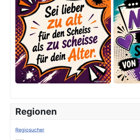
×
Original herunterladen
Regionen
Regiosucher
----