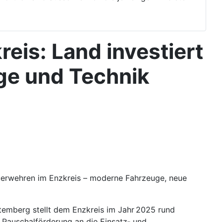
eis: Land investiert
uge und Technik
Feuerwehren im Enzkreis – moderne Fahrzeuge, neue
ttemberg stellt dem Enzkreis im Jahr 2025 rund
 Pauschalförderung an die Einsatz‑ und