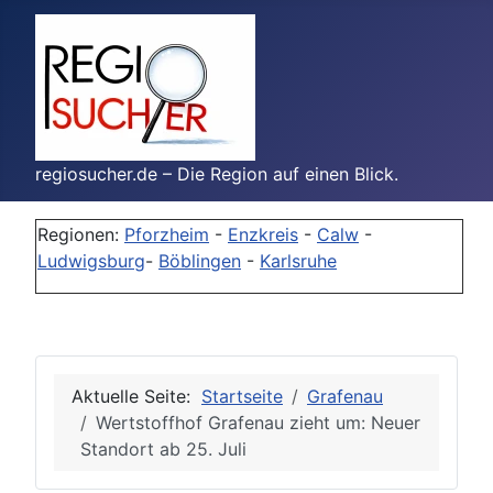
regiosucher.de – Die Region auf einen Blick.
Regionen:
Pforzheim
-
Enzkreis
-
Calw
-
Ludwigsburg
-
Böblingen
-
Karlsruhe
Aktuelle Seite:
Startseite
Grafenau
Wertstoffhof Grafenau zieht um: Neuer
Standort ab 25. Juli