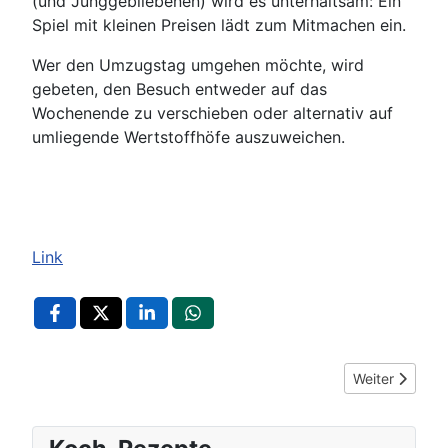
(und Junggebliebenen) wird es unterhaltsam: Ein
Spiel mit kleinen Preisen lädt zum Mitmachen ein.
Wer den Umzugstag umgehen möchte, wird
gebeten, den Besuch entweder auf das
Wochenende zu verschieben oder alternativ auf
umliegende Wertstoffhöfe auszuweichen.
Link
Nächster Beitr
Weiter