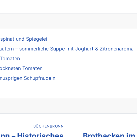
pinat und Spiegelei
äutern – sommerliche Suppe mit Joghurt & Zitronenaroma
d Tomaten
trockneten Tomaten
knusprigen Schupfnudeln
BÜCHENBRONN
nn – Historisches
Brotbacken im