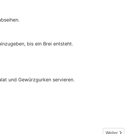
abseihen.
nzugeben, bis ein Brei entsteht.
Salat und Gewürzgurken servieren.
Nächster Beitra
Weiter