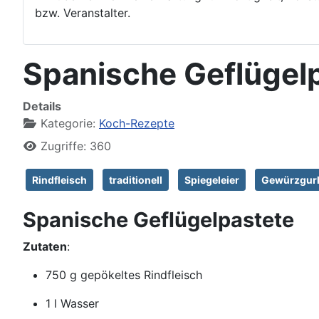
bzw. Veranstalter.
Spanische Geflügel
Details
Kategorie:
Koch-Rezepte
Zugriffe: 360
Rindfleisch
traditionell
Spiegeleier
Gewürzgur
Spanische Geflügelpastete
Zutaten
:
750 g gepökeltes Rindfleisch
1 l Wasser