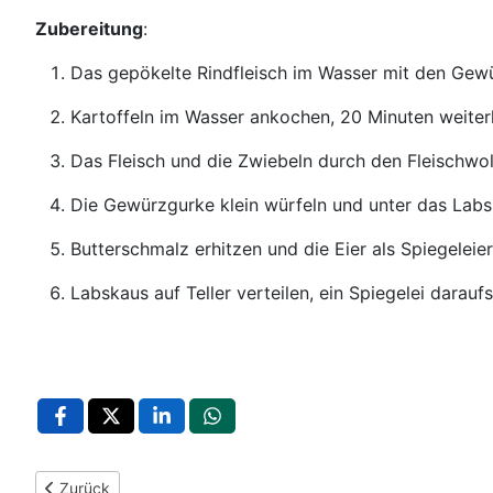
Zubereitung
:
Das gepökelte Rindfleisch im Wasser mit den Gew
Kartoffeln im Wasser ankochen, 20 Minuten weite
Das Fleisch und die Zwiebeln durch den Fleischwol
Die Gewürzgurke klein würfeln und unter das Labs
Butterschmalz erhitzen und die Eier als Spiegeleier
Labskaus auf Teller verteilen, ein Spiegelei darau
Vorheriger Beitrag: Spargel-Pastete mit Morcheln und Rührei
Zurück