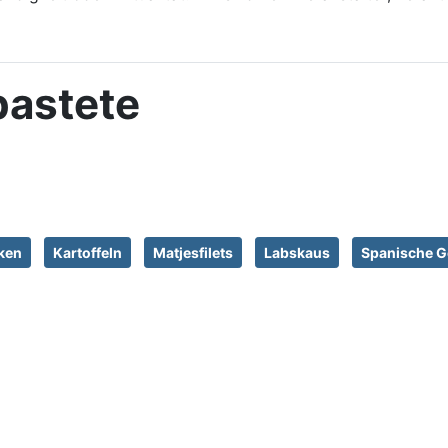
pastete
ken
Kartoffeln
Matjesfilets
Labskaus
Spanische G