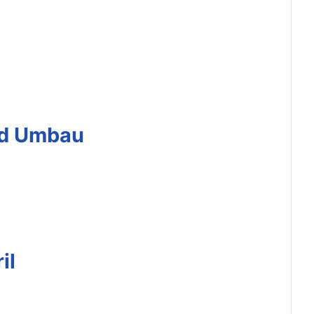
nd Umbau
il