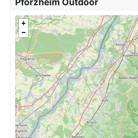
Pforzheim Outdoor
+
−