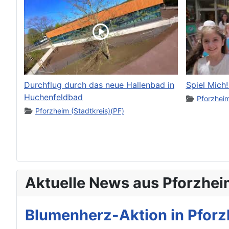
Durchflug durch das neue Hallenbad in
Spiel Mich
Huchenfeldbad
Pforzheim
Pforzheim (Stadtkreis)(PF)
Aktuelle News aus Pforzhei
Blumenherz-Aktion in Pforz