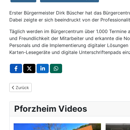
Erster Bürgermeister Dirk Büscher hat das Bürgercentr
Dabei zeigte er sich beeindruckt von der Professiona
Täglich werden im Bürgercentrum über 1.000 Termine ab
und Freundlichkeit der Mitarbeiter und erkannte die No
Personals und die Implementierung digitaler Lösungen
Karten-Lesegeräte und digitale Unterschriftenpads ein
Vorheriger Beitrag: Stadtverwaltung Pforzheim ergreift Maßna
Zurück
Pforzheim Videos