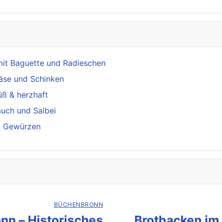
mit Baguette und Radieschen
äse und Schinken
üß & herzhaft
auch und Salbei
nd Gewürzen
BÜCHENBRONN
nn – Historisches
Brotbacken im