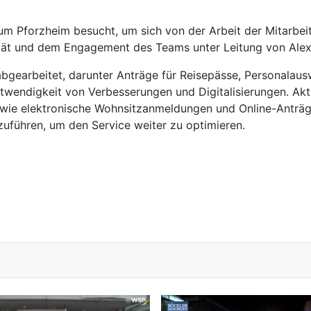
um Pforzheim besucht, um sich von der Arbeit der Mitarbeit
lität und dem Engagement des Teams unter Leitung von Ale
gearbeitet, darunter Anträge für Reisepässe, Personalausw
twendigkeit von Verbesserungen und Digitalisierungen. Aktu
 wie elektronische Wohnsitzanmeldungen und Online-Anträg
zuführen, um den Service weiter zu optimieren.
hmen gegen illegales Abstellen auf Parkplatz Kohlebunker