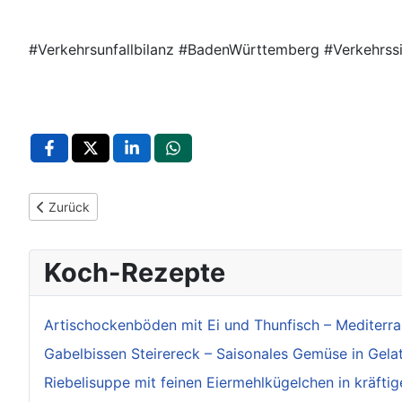
#Verkehrsunfallbilanz #BadenWürttemberg #Verkehrssic
Vorheriger Beitrag: Online-Fortbildung stellt Austauschplattfo
Zurück
Koch-Rezepte
Artischockenböden mit Ei und Thunfisch – Mediterra
Gabelbissen Steirereck – Saisonales Gemüse in Gela
Riebelisuppe mit feinen Eiermehlkügelchen in kräftig