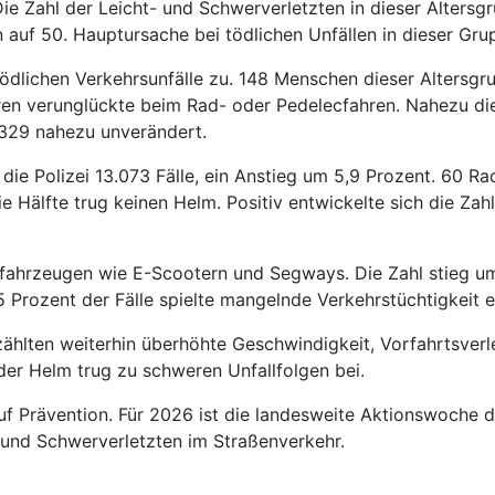
 Zahl der Leicht- und Schwerverletzten in dieser Altersgru
 auf 50. Hauptursache bei tödlichen Unfällen in dieser Gru
tödlichen Verkehrsunfälle zu. 148 Menschen dieser Alters
oren verunglückte beim Rad- oder Pedelecfahren. Nahezu die
.329 nahezu unverändert.
die Polizei 13.073 Fälle, ein Anstieg um 5,9 Prozent. 60 Rad
 Hälfte trug keinen Helm. Positiv entwickelte sich die Zah
tfahrzeugen wie E-Scootern und Segways. Die Zahl stieg u
Prozent der Fälle spielte mangelnde Verkehrstüchtigkeit ei
zählten weiterhin überhöhte Geschwindigkeit, Vorfahrtsver
der Helm trug zu schweren Unfallfolgen bei.
f Prävention. Für 2026 ist die landesweite Aktionswoche 
n und Schwerverletzten im Straßenverkehr.