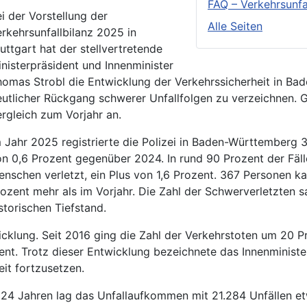
FAQ – Verkehrsunf
i der Vorstellung der
Alle Seiten
rkehrsunfallbilanz 2025 in
uttgart hat der stellvertretende
nisterpräsident und Innenminister
omas Strobl die Entwicklung der Verkehrssicherheit in Bad
utlicher Rückgang schwerer Unfallfolgen zu verzeichnen. Gl
rgleich zum Vorjahr an.
 Jahr 2025 registrierte die Polizei in Baden-Württemberg 3
n 0,6 Prozent gegenüber 2024. In rund 90 Prozent der Fäl
nschen verletzt, ein Plus von 1,6 Prozent. 367 Personen k
ozent mehr als im Vorjahr. Die Zahl der Schwerverletzten 
storischen Tiefstand.
twicklung. Seit 2016 ging die Zahl der Verkehrstoten um 20 
ent. Trotz dieser Entwicklung bezeichnete das Innenminister
it fortzusetzen.
is 24 Jahren lag das Unfallaufkommen mit 21.284 Unfällen 