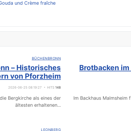
Gouda und Crème fraîche
BÜCHENBRONN
nn – Historisches
Brotbacken im
rn von Pforzheim
2026-06-25 08:19:27
HITS
148
ie Bergkirche als eines der
Im Backhaus Malmsheim f
ältesten erhaltenen
...
LEONBERG