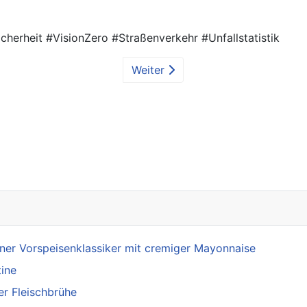
herheit #VisionZero #Straßenverkehr #Unfallstatistik
Weiter
rm Bibcourse vor
ner Vorspeisenklassiker mit cremiger Mayonnaise
tine
er Fleischbrühe