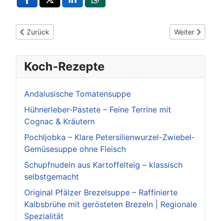
Vorheriger Beitrag: 75 Jahre Charta der Heimatvertriebenen: S
Nächster Beitr
Zurück
Weiter
Koch-Rezepte
Andalusische Tomatensuppe
Hühnerleber-Pastete – Feine Terrine mit
Cognac & Kräutern
Pochljobka – Klare Petersilienwurzel-Zwiebel-
Gemüsesuppe ohne Fleisch
Schupfnudeln aus Kartoffelteig – klassisch
selbstgemacht
Original Pfälzer Brezelsuppe – Raffinierte
Kalbsbrühe mit gerösteten Brezeln | Regionale
Spezialität