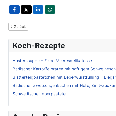
Vorheriger Beitrag: Fördermittel für digitale Leseförderung ab
Zurück
Koch-Rezepte
Austernsuppe – Feine Meeresdelikatesse
Badischer Kartoffelbraten mit saftigem Schweinesch
Blätterteigpastetchen mit Leberwurstfüllung – Eleg
Badischer Zwetschgenkuchen mit Hefe, Zimt-Zucker
Schwedische Leberpastete