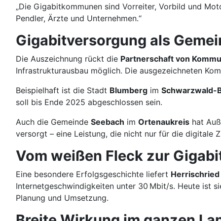
„Die Gigabitkommunen sind Vorreiter, Vorbild und Motor
Pendler, Ärzte und Unternehmen.“
Gigabitversorgung als Geme
Die Auszeichnung rückt die
Partnerschaft von Komm
Infrastrukturausbau möglich. Die ausgezeichneten Kom
Beispielhaft ist die Stadt
Blumberg
im
Schwarzwald-B
soll bis Ende 2025 abgeschlossen sein.
Auch die Gemeinde
Seebach
im
Ortenaukreis
hat Auß
versorgt – eine Leistung, die nicht nur für die digitale
Vom weißen Fleck zur Giga
Eine besondere Erfolgsgeschichte liefert
Herrischried
Internetgeschwindigkeiten unter 30 Mbit/s. Heute ist si
Planung und Umsetzung.
Breite Wirkung im ganzen La