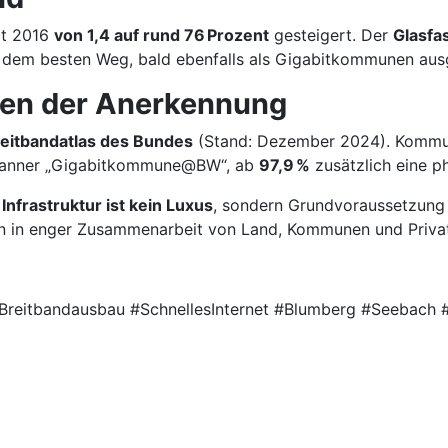
it 2016
von 1,4 auf rund 76 Prozent
gesteigert. Der
Glasfas
 dem besten Weg, bald ebenfalls als Gigabitkommunen aus
en der Anerkennung
eitbandatlas des Bundes
(Stand: Dezember 2024). Kommu
e Banner „Gigabitkommune@BW“, ab
97,9 %
zusätzlich eine p
 Infrastruktur ist kein Luxus
, sondern Grundvoraussetzung 
ten in enger Zusammenarbeit von Land, Kommunen und Privat
reitbandausbau #SchnellesInternet #Blumberg #Seebach #H