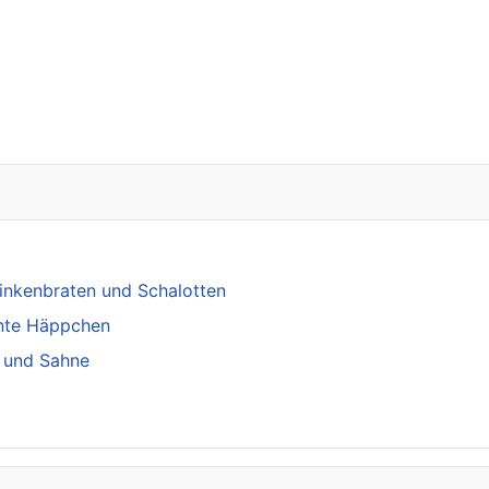
 1. September
inkenbraten und Schalotten
ante Häppchen
 und Sahne