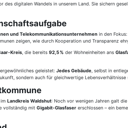
 des digitalen Wandels in unserem Land. Sie sichern gesells
inschaftsaufgabe
unen und Telekommunikationsunternehmen
in den Fokus:
munen zeigen, wie durch Kooperation und Transparenz ehrg
aar-Kreis
, die bereits
92,5 %
der Wohneinheiten ans
Glasf
ergewöhnliches geleistet:
Jedes Gebäude
, selbst in entl
 Zukunft, sondern auch für gleichwertige Lebensverhältnisse 
bitkommune
im
Landkreis Waldshut
: Noch vor wenigen Jahren galt die
e vollständig mit
Gigabit-Glasfaser
erschlossen – ein bem
nd