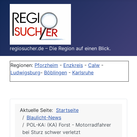
regiosucher.de – Die Region auf einen Blick.
Regionen:
Pforzheim
-
Enzkreis
-
Calw
-
Ludwigsburg
-
Böblingen
-
Karlsruhe
Aktuelle Seite:
Startseite
Blaulicht-News
POL-KA: (KA) Forst - Motorradfahrer
bei Sturz schwer verletzt