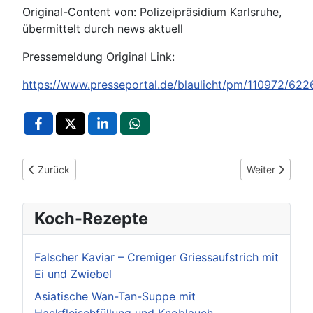
Original-Content von: Polizeipräsidium Karlsruhe,
übermittelt durch news aktuell
Pressemeldung Original Link:
https://www.presseportal.de/blaulicht/pm/110972/62
Vorheriger Beitrag: POL-KA: (KA) Stutensee/ Karlsruhe - Telefo
Nächster Beit
Zurück
Weiter
Koch-Rezepte
Falscher Kaviar – Cremiger Griessaufstrich mit
Ei und Zwiebel
Asiatische Wan-Tan-Suppe mit