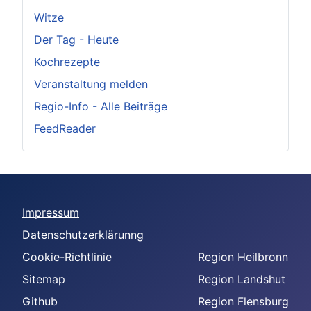
Witze
Der Tag - Heute
Kochrezepte
Veranstaltung melden
Regio-Info - Alle Beiträge
FeedReader
Impressum
Datenschutzerklärunng
Cookie-Richtlinie
Region Heilbronn
Sitemap
Region Landshut
Github
Region Flensburg