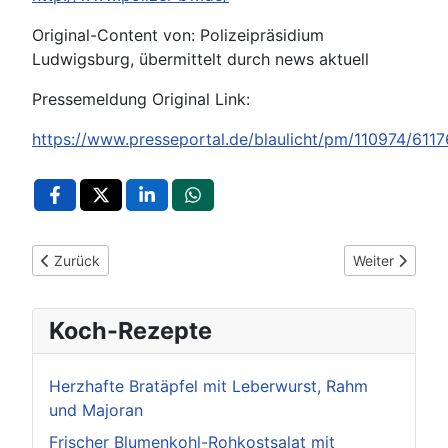
Original-Content von: Polizeipräsidium
Ludwigsburg, übermittelt durch news aktuell
Pressemeldung Original Link:
https://www.presseportal.de/blaulicht/pm/110974/611
Vorheriger Beitrag: POL-LB: Leonberg: Dieb bestiehlt 83-Jähr
Nächster Beitr
Zurück
Weiter
Koch-Rezepte
Herzhafte Bratäpfel mit Leberwurst, Rahm
und Majoran
Frischer Blumenkohl-Rohkostsalat mit