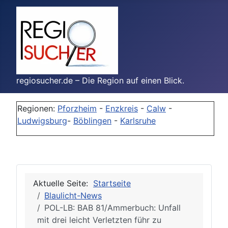
regiosucher.de – Die Region auf einen Blick.
Regionen:
Pforzheim
-
Enzkreis
-
Calw
-
Ludwigsburg
-
Böblingen
-
Karlsruhe
Aktuelle Seite:
Startseite
Blaulicht-News
POL-LB: BAB 81/Ammerbuch: Unfall
mit drei leicht Verletzten führ zu