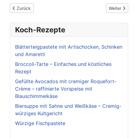
Vorheriger Beitrag: Delikate Lachsmousse mit Dill und Sherry 
Nächster Beitr
Zurück
Weiter
Koch-Rezepte
Blätterteigpastete mit Artischocken, Schinken
und Amaretti
Broccoli-Tarte – Einfaches und köstliches
Rezept
Gefüllte Avocados mit cremiger Roquefort-
Crème – raffinierte Vorspeise mit
Blauschimmelkäse
Biersuppe mit Sahne und Weißkäse – Cremig-
würziges Kultgericht
Würzige Fischpastete