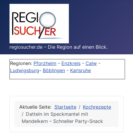
regiosucher.de – Die Region auf einen Blick.
Regionen:
Pforzheim
-
Enzkreis
-
Calw
-
Ludwigsburg
-
Böblingen
-
Karlsruhe
Aktuelle Seite:
Startseite
Kochrezepte
Datteln im Speckmantel mit
Mandelkern – Schneller Party-Snack