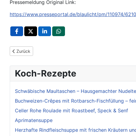
Pressemeldung Original Link:
https://www.presseportal.de/blaulicht/pm/110974/621
Vorheriger Beitrag: POL-LB: Hemmingen: Unbekannte bestehl
Zurück
Koch-Rezepte
Schwäbische Maultaschen – Hausgemachter Nudelteig
Buchweizen-Crêpes mit Rotbarsch-Fischfüllung – fe
Celler Rohe Roulade mit Roastbeef, Speck & Senf
Aprimatensuppe
Herzhafte Rindfleischsuppe mit frischen Kräutern un