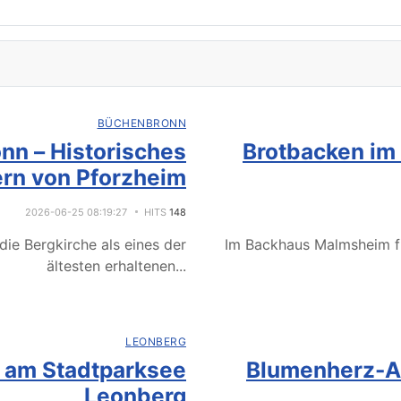
BÜCHENBRONN
nn – Historisches
Brotbacken im
rn von Pforzheim
2026-06-25 08:19:27
HITS
148
ie Bergkirche als eines der
Im Backhaus Malmsheim f
ältesten erhaltenen
...
LEONBERG
e am Stadtparksee
Blumenherz-Ak
Leonberg