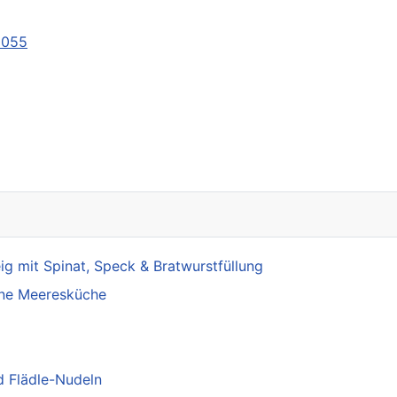
0055
en Senior in Wohnung
 mit Spinat, Speck & Bratwurstfüllung
ine Meeresküche
d Flädle-Nudeln