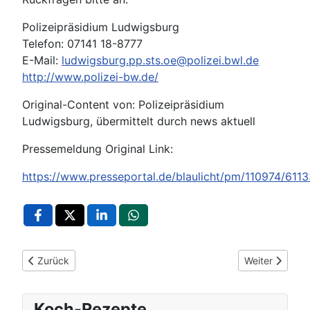
Polizeipräsidium Ludwigsburg
Telefon: 07141 18-8777
E-Mail:
ludwigsburg.pp.sts.oe@polizei.bwl.de
http://www.polizei-bw.de/
Original-Content von: Polizeipräsidium
Ludwigsburg, übermittelt durch news aktuell
Pressemeldung Original Link:
https://www.presseportal.de/blaulicht/pm/110974/611
Vorheriger Beitrag: POL-LB: Leonberg: Motorradlenker fährt
Nächster Beitr
Zurück
Weiter
Koch-Rezepte