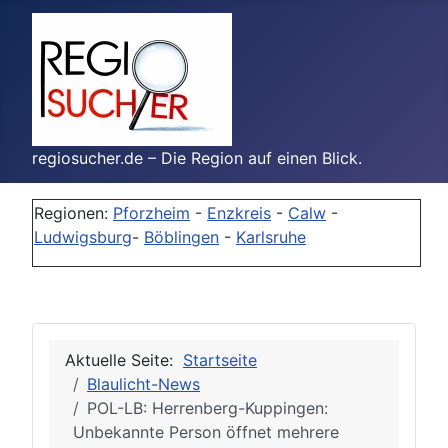
regiosucher.de – Die Region auf einen Blick.
Regionen:
Pforzheim
-
Enzkreis
-
Calw
-
Ludwigsburg
-
Böblingen
-
Karlsruhe
Aktuelle Seite:
Startseite
Blaulicht-News
POL-LB: Herrenberg-Kuppingen:
Unbekannte Person öffnet mehrere