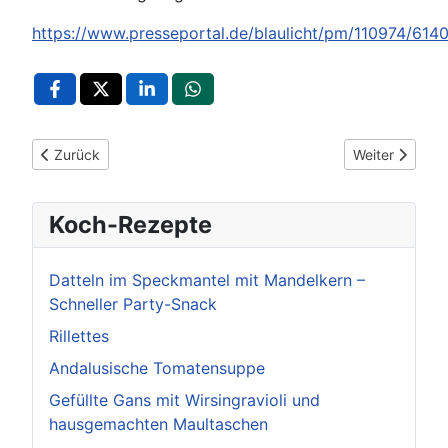
https://www.presseportal.de/blaulicht/pm/110974/614
Vorheriger Beitrag: POL-Pforzheim: Medieninfo Prävention - E
Nächster Beit
Zurück
Weiter
Koch-Rezepte
Datteln im Speckmantel mit Mandelkern –
Schneller Party-Snack
Rillettes
Andalusische Tomatensuppe
Gefüllte Gans mit Wirsingravioli und
hausgemachten Maultaschen