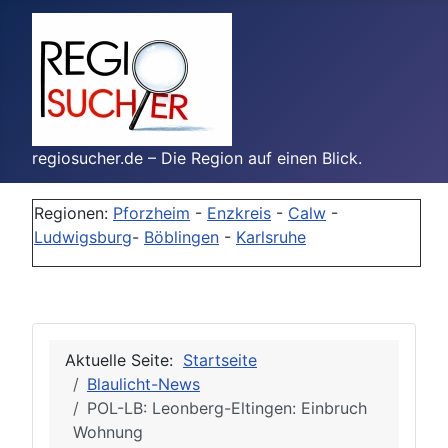
regiosucher.de – Die Region auf einen Blick.
Regionen:
Pforzheim
-
Enzkreis
-
Calw
-
Ludwigsburg
-
Böblingen
-
Karlsruhe
Aktuelle Seite:
Startseite
Blaulicht-News
POL-LB: Leonberg-Eltingen: Einbruch
Wohnung