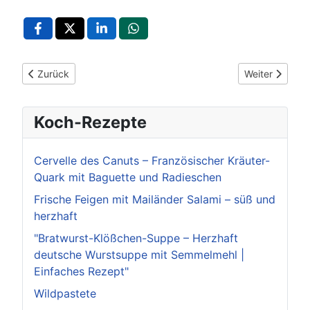
Vorheriger Beitrag: POL-LB: Ditzingen: Zeugen zu Unfallflucht
Nächster Beit
Zurück
Weiter
Koch-Rezepte
Cervelle des Canuts – Französischer Kräuter-
Quark mit Baguette und Radieschen
Frische Feigen mit Mailänder Salami – süß und
herzhaft
"Bratwurst-Klößchen-Suppe – Herzhaft
deutsche Wurstsuppe mit Semmelmehl |
Einfaches Rezept"
Wildpastete