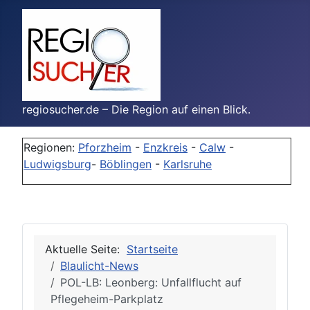
regiosucher.de – Die Region auf einen Blick.
Regionen:
Pforzheim
-
Enzkreis
-
Calw
-
Ludwigsburg
-
Böblingen
-
Karlsruhe
Aktuelle Seite:
Startseite
Blaulicht-News
POL-LB: Leonberg: Unfallflucht auf
Pflegeheim-Parkplatz