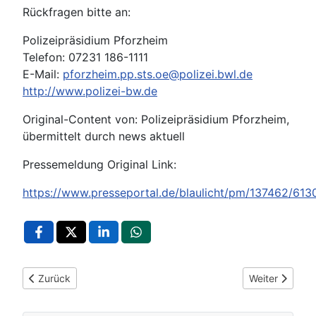
Rückfragen bitte an:
Polizeipräsidium Pforzheim
Telefon: 07231 186-1111
E-Mail:
pforzheim.pp.sts.oe@polizei.bwl.de
http://www.polizei-bw.de
Original-Content von: Polizeipräsidium Pforzheim,
übermittelt durch news aktuell
Pressemeldung Original Link:
https://www.presseportal.de/blaulicht/pm/137462/613
Vorheriger Beitrag: POL-Pforzheim: (FDS) Horb am Neckar - Ei
Nächster Beitr
Zurück
Weiter