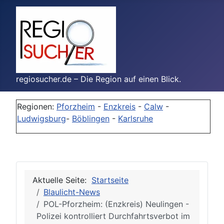
regiosucher.de – Die Region auf einen Blick.
Regionen:
Pforzheim
-
Enzkreis
-
Calw
-
Ludwigsburg
-
Böblingen
-
Karlsruhe
Aktuelle Seite:
Startseite
Blaulicht-News
POL-Pforzheim: (Enzkreis) Neulingen -
Polizei kontrolliert Durchfahrtsverbot im