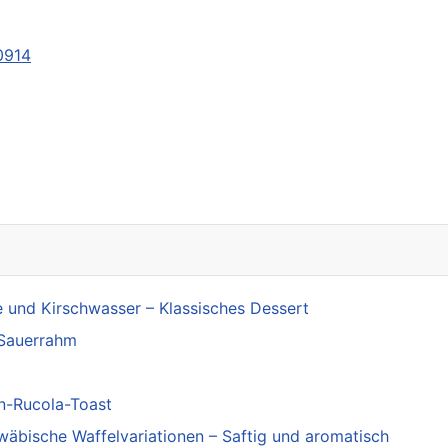
0914
Verkehrsunfall nach mutmaßlichem Sekundenschlaf auf der Bundesaut
 und Kirschwasser – Klassisches Dessert
 Sauerrahm
n-Rucola-Toast
wäbische Waffelvariationen – Saftig und aromatisch