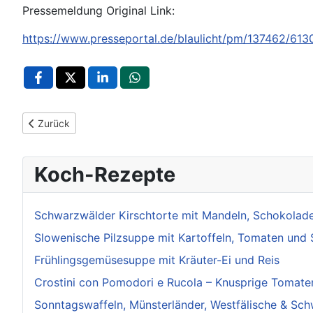
Pressemeldung Original Link:
https://www.presseportal.de/blaulicht/pm/137462/613
Vorheriger Beitrag: POL-Pforzheim: (Enzkreis) Friolzheim - 
Zurück
Koch-Rezepte
Schwarzwälder Kirschtorte mit Mandeln, Schokolade
Slowenische Pilzsuppe mit Kartoffeln, Tomaten und
Frühlingsgemüsesuppe mit Kräuter-Ei und Reis
Crostini con Pomodori e Rucola – Knusprige Tomate
Sonntagswaffeln, Münsterländer, Westfälische & Sch