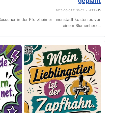
geplant
2026-05-04 11:30:02
HITS
410
esucher in der Pforzheimer Innenstadt kostenlos vor
einem Blumenherz
...