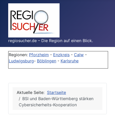
regiosucher.de – Die Region auf einen Blick.
Regionen:
Pforzheim
-
Enzkreis
-
Calw
-
Ludwigsburg
-
Böblingen
-
Karlsruhe
Aktuelle Seite:
Startseite
BSI und Baden-Württemberg stärken
Cybersicherheits-Kooperation