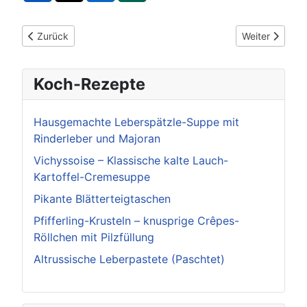
Vorheriger Beitrag: TKG-Reform: Schnellerer Mobilfunkausbau 
Nächster Beitr
Zurück
Weiter
Koch-Rezepte
Hausgemachte Leberspätzle-Suppe mit
Rinderleber und Majoran
Vichyssoise – Klassische kalte Lauch-
Kartoffel-Cremesuppe
Pikante Blätterteigtaschen
Pfifferling-Krusteln – knusprige Crêpes-
Röllchen mit Pilzfüllung
Altrussische Leberpastete (Paschtet)