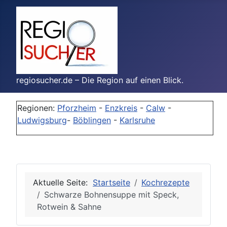
regiosucher.de – Die Region auf einen Blick.
Regionen:
Pforzheim
-
Enzkreis
-
Calw
-
Ludwigsburg
-
Böblingen
-
Karlsruhe
Aktuelle Seite:
Startseite
Kochrezepte
Schwarze Bohnensuppe mit Speck,
Rotwein & Sahne