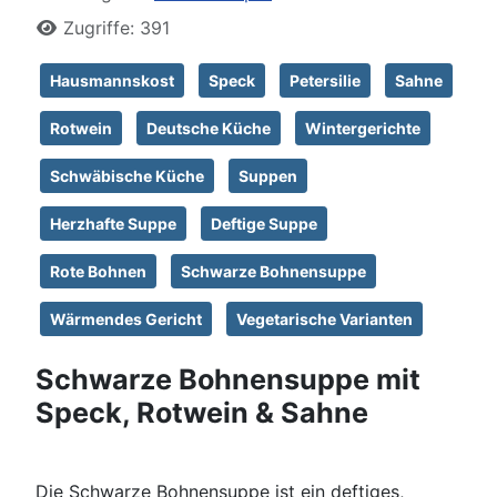
Zugriffe: 391
Hausmannskost
Speck
Petersilie
Sahne
Rotwein
Deutsche Küche
Wintergerichte
Schwäbische Küche
Suppen
Herzhafte Suppe
Deftige Suppe
Rote Bohnen
Schwarze Bohnensuppe
Wärmendes Gericht
Vegetarische Varianten
Schwarze Bohnensuppe mit
Speck, Rotwein & Sahne
Die Schwarze Bohnensuppe ist ein deftiges,