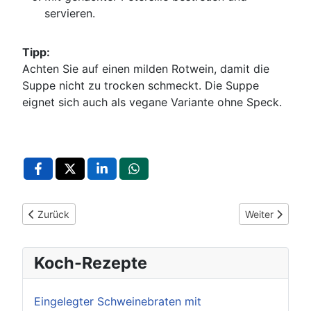
servieren.
Tipp:
Achten Sie auf einen milden Rotwein, damit die
Suppe nicht zu trocken schmeckt. Die Suppe
eignet sich auch als vegane Variante ohne Speck.
Vorheriger Beitrag: Mexikanische Pfeffersuppe mit Schweinena
Nächster Beit
Zurück
Weiter
Koch-Rezepte
Eingelegter Schweinebraten mit