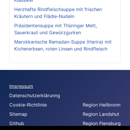
Klassiker
Herzhafte Rindfleischsuppe mit frischen
Kräutern und Flädle-Nudeln
Präsidentensuppe mit Thüringer Mett,
Sauerkraut und Gewürzgurken
Marokkanische Ramadan-Suppe (Harira) mit
Kichererbsen, roten Linsen und Rindfleisch
Impressum
Datenschutzerklärunng
Cookie-Richtlinie
Region Heilbronn
Sitemap
Region Landshut
Github
Region Flensburg