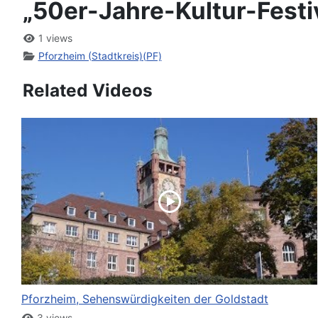
„50er-Jahre-Kultur-Festiv
1 views
Pforzheim (Stadtkreis)(PF)
Related Videos
Pforzheim, Sehenswürdigkeiten der Goldstadt
3 views