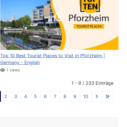
Top 10 Best Tourist Places to Visit in Pforzheim |
Germany - English
1 views
1 - 9 / 233 Einträge
2
3
4
5
6
7
8
9
10