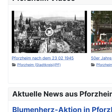
Pforzheim nach dem 23 02 1945
50er Jahre
Pforzheim (Stadtkreis)(PF)
Pforzheim
Aktuelle News aus Pforzhei
Blumenherz-Aktion in Pforz