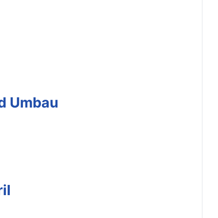
nd Umbau
il