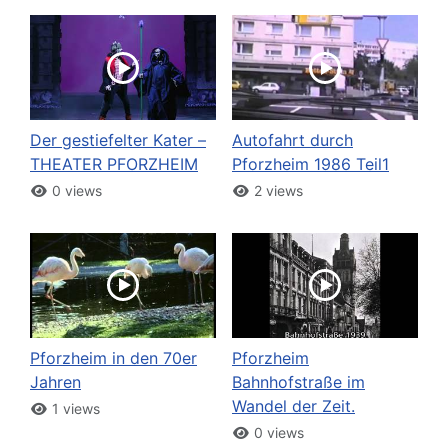
Der gestiefelter Kater –
Autofahrt durch
THEATER PFORZHEIM
Pforzheim 1986 Teil1
0 views
2 views
Pforzheim in den 70er
Pforzheim
Jahren
Bahnhofstraße im
Wandel der Zeit.
1 views
0 views