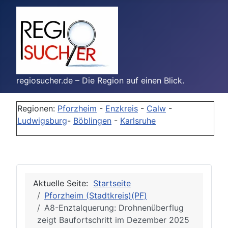
regiosucher.de – Die Region auf einen Blick.
Regionen:
Pforzheim
-
Enzkreis
-
Calw
-
Ludwigsburg
-
Böblingen
-
Karlsruhe
Aktuelle Seite:
Startseite
Pforzheim (Stadtkreis)(PF)
A8-Enztalquerung: Drohnenüberflug
zeigt Baufortschritt im Dezember 2025