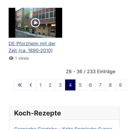
DE Pforzheim mit der
Zeit (ca. 1890-2010)
1 views
28 - 36 / 233 Einträge
1
2
3
4
5
6
7
8
9
Koch-Rezepte