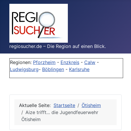
regiosucher.de – Die Region auf einen Blick.
Regionen:
Pforzheim
-
Enzkreis
-
Calw
-
Ludwigsburg
-
Böblingen
-
Karlsruhe
Aktuelle Seite:
Startseite
Ötisheim
Aize trifft... die Jugendfeuerwehr
Ötisheim