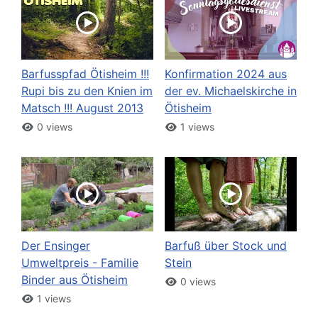
Barfusspfad Ötisheim !!!
Konfirmation 2024 aus
Rupi bis zu den Knien im
der ev. Michaelskirche in
Matsch !!! August 2013
Ötisheim
0 views
1 views
Der Ensinger
Barfuß über Stock und
Umweltpreis - Familie
Stein
Binder aus Ötisheim
0 views
1 views