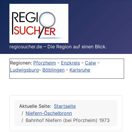
regiosucher.de – Die Region auf einen Blick.
Regionen:
Pforzheim
-
Enzkreis
-
Calw
-
Ludwigsburg
-
Böblingen
-
Karlsruhe
Aktuelle Seite:
Startseite
Niefern-Öschelbronn
Bahnhof Niefern (bei Pforzheim) 1973