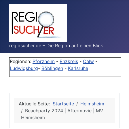
regiosucher.de – Die Region auf einen Blick.
Regionen:
Pforzheim
-
Enzkreis
-
Calw
-
Ludwigsburg
-
Böblingen
-
Karlsruhe
Aktuelle Seite:
Startseite
Heimsheim
Beachparty 2024 | Aftermovie | MV
Heimsheim