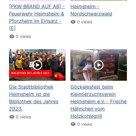
[PKW-BRAND AUF A8] -
Heimsheim -
Feuerwehr Heimsheim &
Nordschwarzwald
Pforzheim im Einsatz -
0 views
[E]
0 views
Die Stadtbibliothek
Göckelesfest beim
Heimsheim ist die
Kleintierzuchtverein
Bibliothek des Jahres
Heimsheim e.V. - Frische
2023.
Hähnchen vom
Holzkohlegrill
0 views
0 views