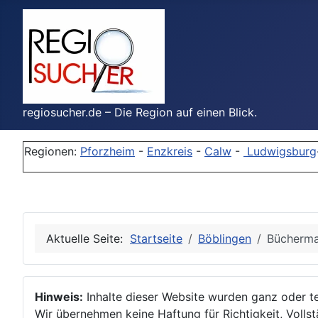
regiosucher.de – Die Region auf einen Blick.
Regionen:
Pforzheim
-
Enzkreis
-
Calw
-
Ludwigsburg
Aktuelle Seite:
Startseite
Böblingen
Büchermac
Hinweis:
Inhalte dieser Website wurden ganz oder tei
Wir übernehmen keine Haftung für Richtigkeit, Vollstä