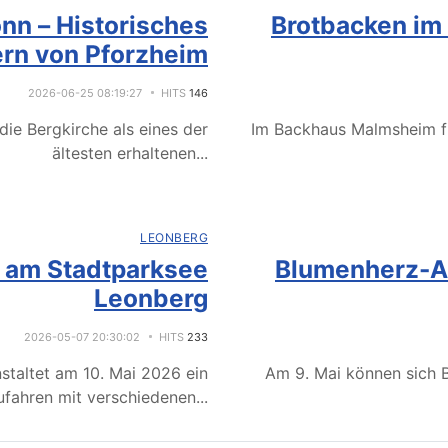
nn – Historisches
Brotbacken im
rn von Pforzheim
2026-06-25 08:19:27
HITS
146
ie Bergkirche als eines der
Im Backhaus Malmsheim f
ältesten erhaltenen
...
LEONBERG
e am Stadtparksee
Blumenherz-Ak
Leonberg
2026-05-07 20:30:02
HITS
233
staltet am 10. Mai 2026 ein
Am 9. Mai können sich B
fahren mit verschiedenen
...