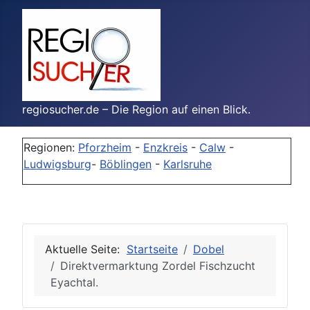
regiosucher.de – Die Region auf einen Blick.
Regionen:
Pforzheim
-
Enzkreis
-
Calw
-
Ludwigsburg
-
Böblingen
-
Karlsruhe
Aktuelle Seite:
Startseite
Dobel
Direktvermarktung Zordel Fischzucht
Eyachtal.