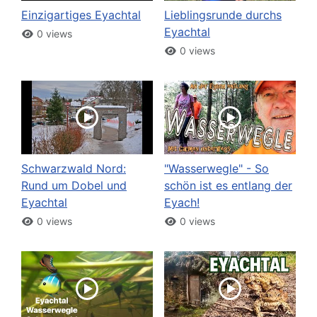
Einzigartiges Eyachtal
Lieblingsrunde durchs
Eyachtal
0 views
0 views
Schwarzwald Nord:
"Wasserwegle" - So
Rund um Dobel und
schön ist es entlang der
Eyachtal
Eyach!
0 views
0 views