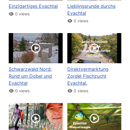
Einzigartiges Eyachtal
Lieblingsrunde durchs
Eyachtal
0 views
0 views
Schwarzwald Nord:
Direktvermarktung
Rund um Dobel und
Zordel Fischzucht
Eyachtal
Eyachtal.
0 views
0 views