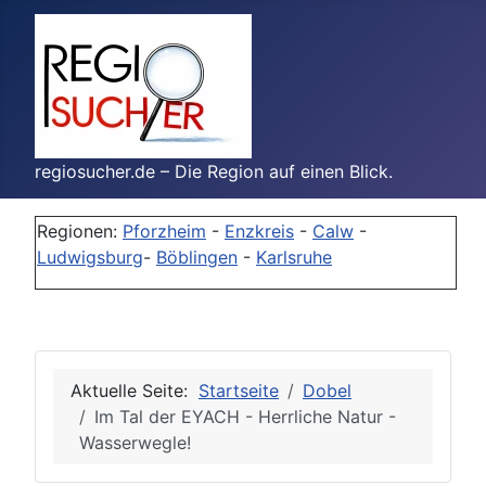
regiosucher.de – Die Region auf einen Blick.
Regionen:
Pforzheim
-
Enzkreis
-
Calw
-
Ludwigsburg
-
Böblingen
-
Karlsruhe
Aktuelle Seite:
Startseite
Dobel
Im Tal der EYACH - Herrliche Natur -
Wasserwegle!