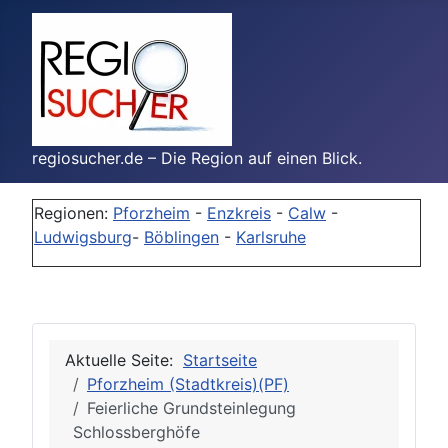
regiosucher.de – Die Region auf einen Blick.
Regionen:
Pforzheim
-
Enzkreis
-
Calw
-
Ludwigsburg
-
Böblingen
-
Karlsruhe
Aktuelle Seite:
Startseite
Pforzheim (Stadtkreis)(PF)
Feierliche Grundsteinlegung
Schlossberghöfe