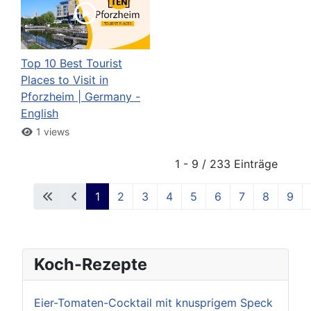
Top 10 Best Tourist
Places to Visit in
Pforzheim | Germany -
English
1 views
1 - 9 / 233 Einträge
1
2
3
4
5
6
7
8
9
Koch-Rezepte
Eier-Tomaten-Cocktail mit knusprigem Speck