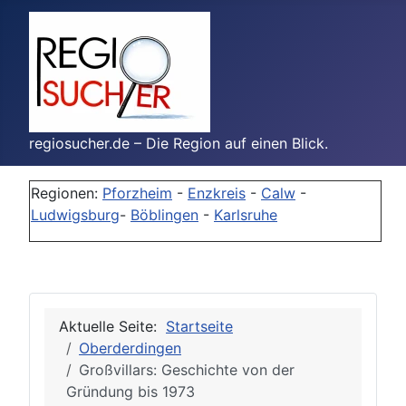
regiosucher.de – Die Region auf einen Blick.
Regionen:
Pforzheim
-
Enzkreis
-
Calw
-
Ludwigsburg
-
Böblingen
-
Karlsruhe
Aktuelle Seite:
Startseite
Oberderdingen
Großvillars: Geschichte von der
Gründung bis 1973